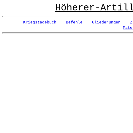
Höherer-Artil
Kriegstagebuch
Befehle
Gliederungen
Z
Mate