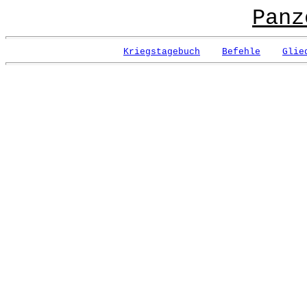
Panz
Kriegstagebuch
Befehle
Glie