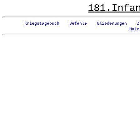
181.Infa
Kriegstagebuch
Befehle
Gliederungen
Z
Mate