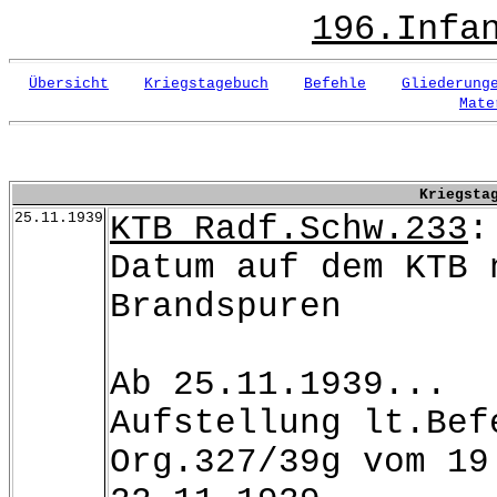
196.Infa
Übersicht
Kriegstagebuch
Befehle
Gliederung
Mate
Kriegsta
25.11.1939
KTB Radf.Schw.233
:
Datum auf dem KTB 
Brandspuren
Ab 25.11.1939...
Aufstellung lt.Bef
Org.327/39g vom 19