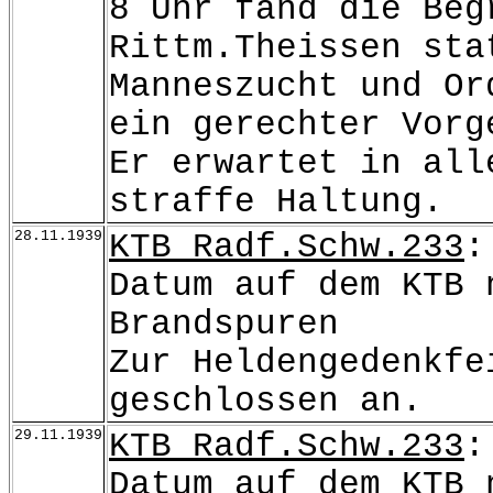
8 Uhr fand die Beg
Rittm.Theissen sta
Manneszucht und Or
ein gerechter Vorg
Er erwartet in all
straffe Haltung.
28.11.1939
KTB Radf.Schw.233
:
Datum auf dem KTB 
Brandspuren
Zur Heldengedenkfe
geschlossen an.
29.11.1939
KTB Radf.Schw.233
:
Datum auf dem KTB 