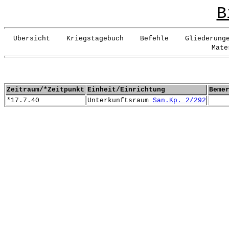
B
Übersicht Kriegstagebuch Befehle Gliederunge
Mate
Zeitraum/*Zeitpunkt
Einheit/Einrichtung
Beme
*17.7.40
Unterkunftsraum
San.Kp. 2/292