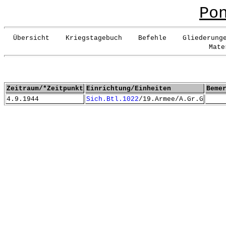
Po
Übersicht Kriegstagebuch Befehle Gliederunge
Mate
Zeitraum/*Zeitpunkt
Einrichtung/Einheiten
Beme
4.9.1944
Sich.Btl.1022
/19.Armee/A.Gr.G