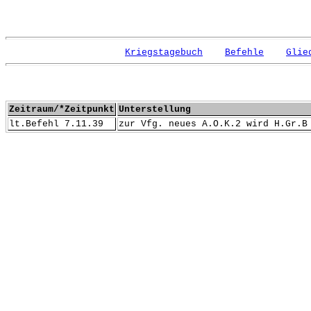
Kriegstagebuch
Befehle
Glie
Zeitraum/*Zeitpunkt
Unterstellung
lt.Befehl 7.11.39
zur Vfg. neues A.O.K.2 wird H.Gr.B