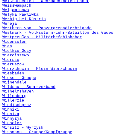
Weißruthenien - Wehrmachtbefehlhaber
Weisswampach
Weljaminowo
Welyka Pawliwka
Werbig bei Küstrin
Wereja
Werthern von - Panzergrenadierbrigade
Westmark - Volkssturm-Lehr-Bataillon des Gaues
Westpreußen - Militärbefehlshaber
Widensolen
Wien
Wielkie Oczy
Wierciszewo
Wiersze
Wieruszow
Wierzchucin - Klein Wierzchucin
Wiesbaden
Wiese - Gruppe
Wijnendale
Wildsau - Sperrverband
Wilhelmshaven
Willenberg
Willerzie
Windischgraz
Winniki
Winniza
Winnyzja
Winseler
Wirsitz -
Wyrzysk
Wissmann - Gruppe/Kampfgruppe