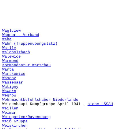
Waglczew
Wagner - Verband
Waha
Wahn (Truppenübungslatz)
Wailly
Waldhölzbach
Walewice
Warmond
Kommandantur Warschau
Warta
Wartkowice
Wasosz
Wassenaar
Watigny
Wawern
Wegrow
Wehrmachtbefehlshaber Niederlande
Weidenhaupt Kampfgruppe April 1941 -
siehe LSSAH
Weillen
Weimar
Weingarten/Ravensburg
Weiß Gruppe
Weiskirchen