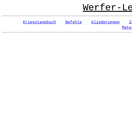
Werfer-L
Kriegstagebuch
Befehle
Gliederungen
Z
Mate