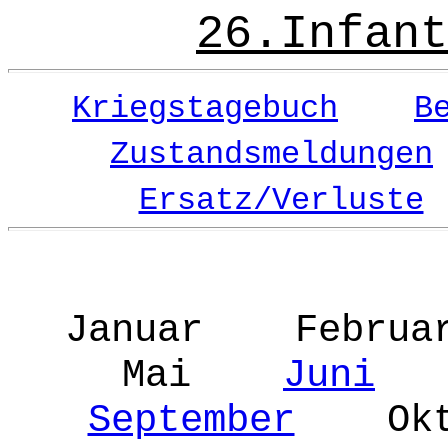
26.Infant
Kriegstagebuch
B
Zustandsmeldungen
Ersatz/Verluste
Januar Febr
Mai
Juni
J
September
Okto