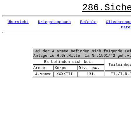
286.Sich
Übersicht
Kriegstagebuch
Befehle
Gliederung
Mate
Bei der 4.Armee befinden sich folgende Te
Anlage zu H.Gr.Mitte, Ia Nr.1561/42 geh.v
Es befinden sich bei:
Teileinhe
Armee
Korps
Div. usw.
4.Armee
XXXXIII.
131.
II./I.R.