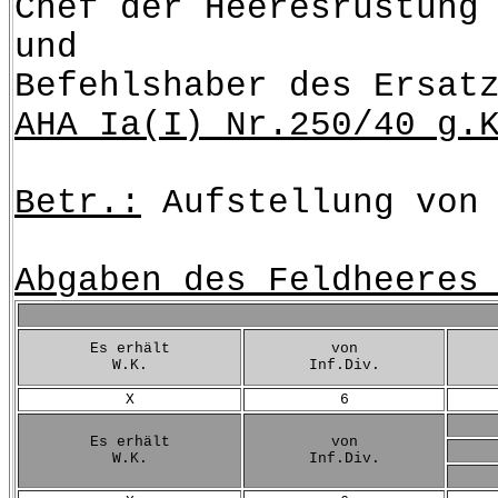
Chef der Heeresrüstung
und
Befehlshaber des Ersat
AHA Ia(I) Nr.250/40 g.
Betr.:
Aufstellung von 
Abgaben des Feldheeres
Es erhält
von
W.K.
Inf.Div.
X
6
Es erhält
von
W.K.
Inf.Div.