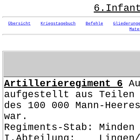
6.Infan
Übersicht
Kriegstagebuch
Befehle
Gliederung
Mate
Artillerieregiment 6
Au
aufgestellt aus Teilen
des 100 000 Mann-Heere
war.
Regiments-Stab: Minden
I.Abteilung: Lingen/