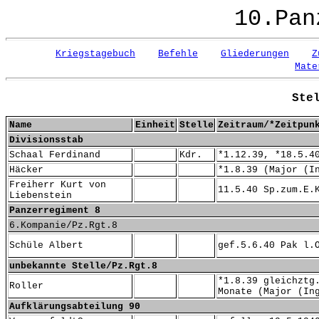
10.Pan
Kriegstagebuch
Befehle
Gliederungen
Z
Mate
Ste
Name
Einheit
Stelle
Zeitraum/*Zeitpun
Divisionsstab
Schaal Ferdinand
Kdr.
*1.12.39, *18.5.4
Häcker
*1.8.39 (Major (I
Freiherr Kurt von
11.5.40 Sp.zum.E.
Liebenstein
Panzerregiment 8
6.Kompanie/Pz.Rgt.8
Schüle Albert
gef.5.6.40 Pak l.
unbekannte Stelle/Pz.Rgt.8
*1.8.39 gleichztg
Roller
Monate (Major (In
Aufklärungsabteilung 90