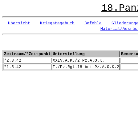
18.Pan
Übersicht
Kriegstagebuch
Befehle
Gliederung
Material/Ausrüs
Zeitraum/*Zeitpunkt
Unterstellung
Bemerk
*2.3.42
XXIV.A.K./2.Pz.A.O.K.
*1.5.42
I./Pz.Rgt.18 bei Pz.A.O.K.2