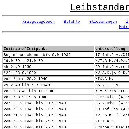
Leibstanda
Kriegstagebuch
Befehle
Gliederungen
Z
Mate
Zeitraum/*Zeitpunkt
Unterstellung
Beginn unbekannt bis 9.9.1939
17.Inf.Div./XI
*9.9.39 - 21.9.39
XVI.A.K./4.Pz.
ab 21.9.1939
29.Inf.Div.(mo
*23.,28.9.1939
XV.A.K.(A.O.K.
von ? bis 28.2.1940
XIX.A.K.
29.2.40 bis 6.3.1940
SS V.T.Div.
von 7.3.40 bis 11.3.40
X.A.K./18.Arme
von ? bis 19.5.1940
9.Pz.Div. (4.A
von 19.5.1940 bis 20.5.1940
SS-V.Div. (4.A
vom 20.5.1940 bis 21.5.1940
20.Inf.Div.(4.
vom 21.5.1940 bis 23.5.1940
XVI.A.K. (6.Ar
vom 23.5.1940 bis 24.5.1940
VIII.A.K.
Vom 24.5.1940 bis 25.5.1940
Gruppe v.Kleis