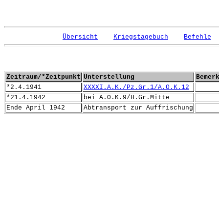
Übersicht
Kriegstagebuch
Befehle
Zeitraum/*Zeitpunkt
Unterstellung
Bemer
*2.4.1941
XXXXI.A.K./Pz.Gr.1/A.O.K.12
*21.4.1942
bei A.O.K.9/H.Gr.Mitte
Ende April 1942
Abtransport zur Auffrischung