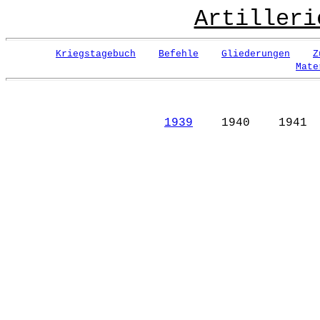
Artilleri
Kriegstagebuch
Befehle
Gliederungen
Z
Mate
1939
1940 1941 