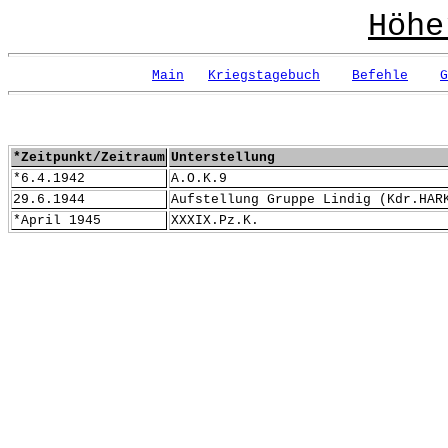
Höhe
Main
Kriegstagebuch
Befehle
G
*Zeitpunkt/Zeitraum
Unterstellung
*6.4.1942
A.O.K.9
29.6.1944
Aufstellung Gruppe Lindig (Kdr.HAR
*April 1945
XXXIX.Pz.K.