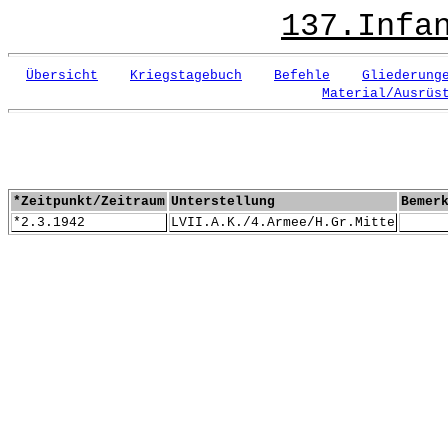
137.Infa
Übersicht
Kriegstagebuch
Befehle
Gliederung
Material/Ausrüs
*Zeitpunkt/Zeitraum
Unterstellung
Bemer
*2.3.1942
LVII.A.K./4.Armee/H.Gr.Mitte