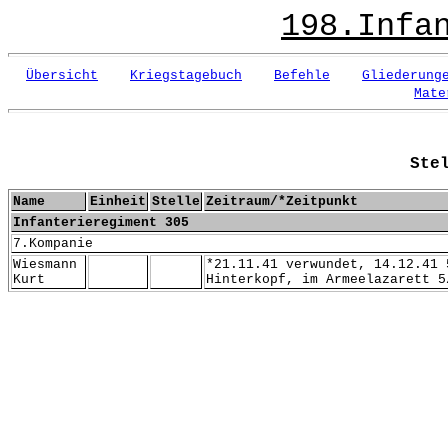
198.Infa
Übersicht
Kriegstagebuch
Befehle
Gliederung
Mate
Ste
Name
Einheit
Stelle
Zeitraum/*Zeitpunkt
Infanterieregiment 305
7.Kompanie
Wiesmann
*21.11.41 verwundet, 14.12.41 
Kurt
Hinterkopf, im Armeelazarett 5