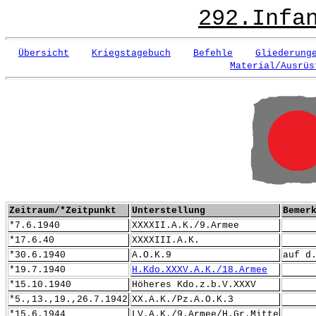
292.Infa
Übersicht
Kriegstagebuch
Befehle
Gliederung
Material/Ausrüs
Zeitraum/*Zeitpunkt
Unterstellung
Bemer
*7.6.1940
XXXXII.A.K./9.Armee
*17.6.40
XXXXIII.A.K.
*30.6.1940
A.O.K.9
auf d
*19.7.1940
H.Kdo.XXXV.A.K./18.Armee
*15.10.1940
Höheres Kdo.z.b.V.XXXV
*5.,13.,19.,26.7.1942
XX.A.K./Pz.A.O.K.3
*15.6.1944
LV.A.K./9.Armee/H.Gr.Mitte