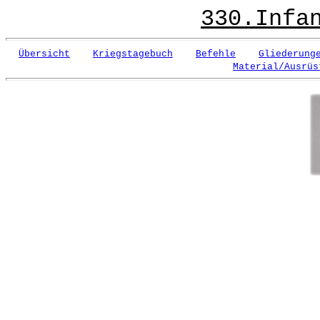
330.Infa
Übersicht
Kriegstagebuch
Befehle
Gliederung
Material/Ausrüs