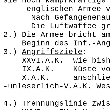
sie noch kampfkräftige
englischen Armee vor 
Nach Gefangenenaussag
Die Luftwaffee griff 
2.) Die Armee bricht a
Beginn des Inf.-Angr
3.)
Angriffsziele
:
XXVI.A.K. wie bish
IX.A.K. Küste von La
X.A.K. anschliessen
-unleserlich-V.A.K. We
4.) Trennungslinie zwi