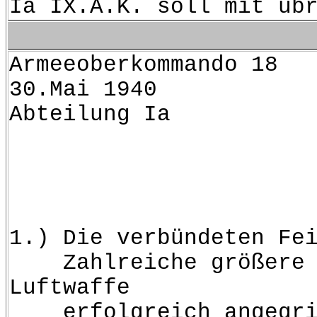
Ia IX.A.K. soll mit üb
Armeeo
30.Mai 1940
Abteilung Ia
Armeebef
=======
1.) Die verbündeten Fe
Zahlreiche größere und
Luftwaffe
erfolgreich angegri