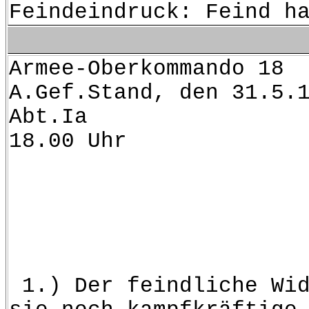
Feindeindruck: Feind h
Arme
A.Gef.Stand, den 31.5.
A
18.00 Uhr
A r m 
für den ein
gebiet
1.) Der feindliche Wid