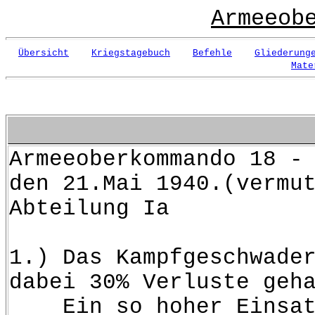
Armeeob
Übersicht
Kriegstagebuch
Befehle
Gliederung
Mate
Armeeo
den 21.Mai 1940.(vermu
Abteilung Ia
1.) Das Kampfgeschwade
dabei 30% Verluste geh
Ein so hoher Einsatz i