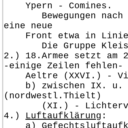
Ypern - Comines.
Bewegungen nach Weste
eine neue
Front etwa in Linie Br
Die Gruppe Kleist hat
2.) 18.Armee setzt am 
-einige Zeilen fehlen-
Aeltre (XXVI.) - Vild
b) zwischen IX. u. XI.
(nordwestl.Thielt)
(XI.) - Lichtervelde
4.)
Luftaufklärung
:
a) Gefechtsluftaufklär