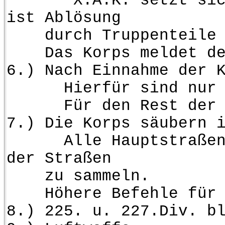
X.A.K. setzt sich des
ist Ablösung
durch Truppenteile d
Das Korps meldet der 
6.) Nach Einnahme der 
Hierfür sind nur die
Für den Rest der Ein
7.) Die Korps säubern 
Alle Hauptstraßen sin
der Straßen
zu sammeln.
Höhere Befehle für de
8.) 225. u. 227.Div. b