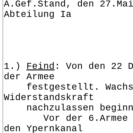
A.Gef.Stand, den 27.Ma
Abte
Armeebefe
========
1.)
Feind
: Von den 22 
der Armee
festgestellt. Wachsend
Widerstandskraft
nachzulassen beginn
Vor der 6.Armee halte
den Ypernkanal