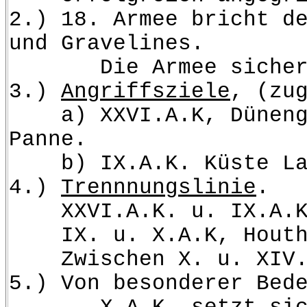
2.) 18. Armee bricht d
und Gravelines.
Die Armee sichert a
3.)
Angriffsziele
, (zu
a) XXVI.A.K, Dünengelä
Panne.
b) IX.A.K. Küste La Pa
4.)
Trennnungslinie
.
XXVI.A.K. u. IX.A.K, 
IX. u. X.A.K, Houthul
Zwischen X. u. XIV.A.
5.) Von besonderer Bed