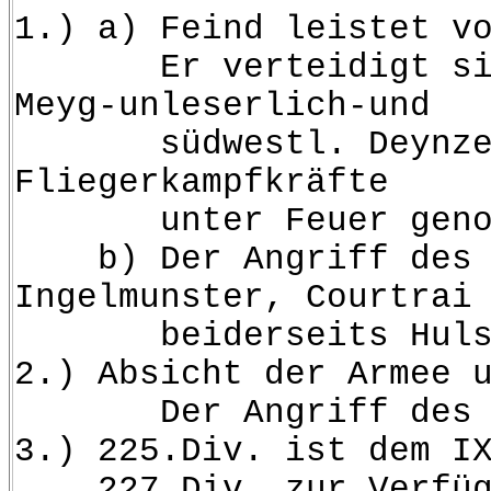
1.) a) Feind leistet v
Er verteidigt sich no
Meyg-unleserlich-und
südwestl. Deynze. Auf
Fliegerkampfkräfte
unter Feuer genom
b) Der Angriff des rec
Ingelmunster, Courtrai
beiderseits Hulste 
2.) Absicht der Armee 
Der Angriff des IX.A
3.) 225.Div. ist dem I
227.Div. zur Verfügung