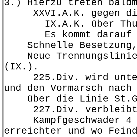
3.) Hierzu treten bald
XXVI.A.K. gegen die L
IX.A.K. über Thurouit
Es kommt darauf an, b
Schnelle Besetzung, d
Neue Trennungslinie: b
(IX.).
225.Div. wird unter d
und den Vormarsch nach
über die Linie St.Geo
227.Div. verbleibt al
Kampfgeschwader 4 ste
erreichter und wo Fein