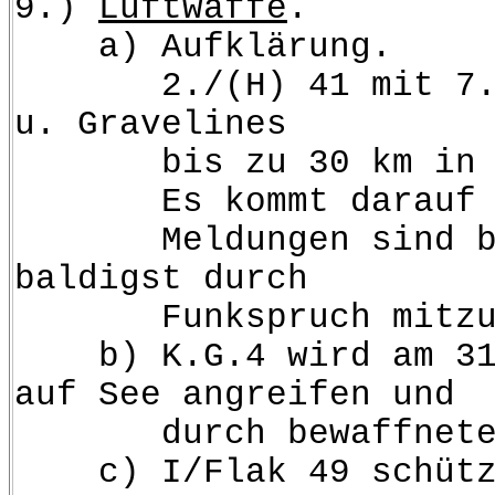
9.)
Luftwaffe
.
a) Aufklärung.
2./(H) 41 mit 7./(F.)
u. Gravelines
bis zu 30 km in See F
Es kommt darauf an, b
Meldungen sind bei de
baldigst durch
Funkspruch mitzut
b) K.G.4 wird am 31.5.
auf See angreifen und
durch bewaffnete Auf
c) I/Flak 49 schützt