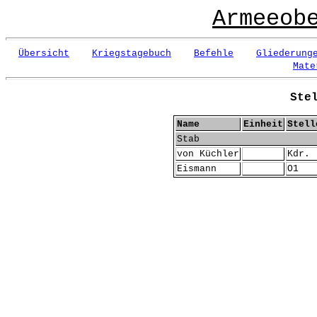
Armeeob
Übersicht
Kriegstagebuch
Befehle
Gliederung
Mate
Ste
Name
Einheit
Stell
Stab
von Küchler
Kdr.
Eismann
O1