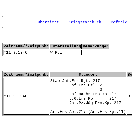
Übersicht
Kriegstagebuch
Befehle
Zeitraum/*Zeitpunkt
Unterstellung
Bemerkungen
*11.9.1940
W.K.I
Zeitraum/*Zeitpunkt
Standort
B
Stab
Jnf.Ers.Rgt. 217
Jnf.Ers.Btl. 2
" " " 3
Jnf.Nachr.Ers.Kp.2l7
*11.9.1940
D
J.G.Ers.Kp. 217
Jnf.Pz.Jäg.Ers.Kp. 217
Art.Ers.Abt.217 (Art.Ers.Rgt.11)