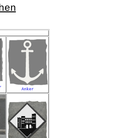
hen
,
Anker