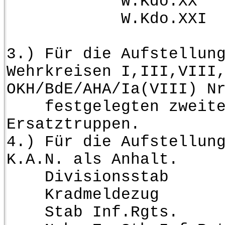
W.Kdo.XX 196
W.Kdo.XXI 19
3.) Für die Aufstellun
Wehrkreisen I,III,VIII
OKH/BdE/AHA/Ia(VIII) N
festgelegten zweiten
Ersatztruppen.
4.) Für die Aufstellun
K.A.N. als Anhalt.
Divisionsstab
Kradmeldezug
Stab Inf.Rgts.