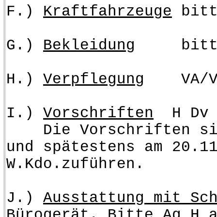
F.)
Kraftfahrzeuge
bitt
G.)
Bekleidung
bitte B
H.)
Verpflegung
VA/V3 
I.)
Vorschriften
H Dv b
Die Vorschriften sin
und spätestens am 20.1
W.Kdo.zuführen.
J.)
Ausstattung mit Sc
Bürogerät.
Bitte Ag H a