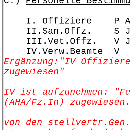
C.)
Personelle Bestimm
I. Offiziere P A bi
II.San.Offz.
III.Vet.Offz
IV.Verw.Beam
Ergänzung:"IV Offizier
zugewiesen"
I
IV ist aufzunehmen: "F
(AHA/Fz.In) zugewiesen
s
von den stellvertr.Gen