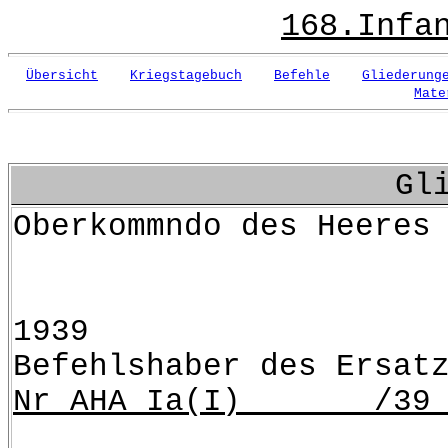
168.Infa
Übersicht
Kriegstagebuch
Befehle
Gliederung
Mate
Gl
Oberkommnd
Berlin, den
1939
Befehlshaber des Ersat
Nr AHA Ia(I) /39 