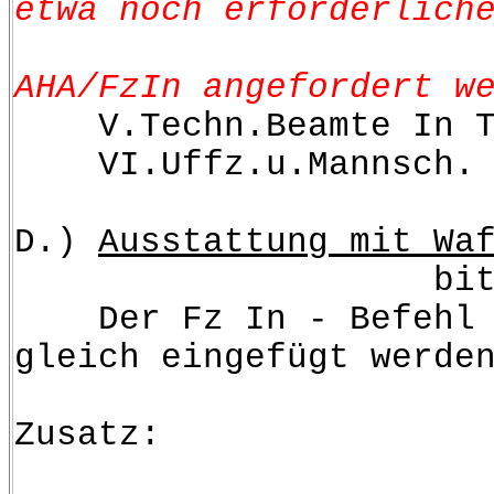
etwa noch erforderlich
O
AHA/FzIn angefordert w
V.Techn.Beamt
VI.Uffz.u.Mannsch
D.)
Ausstattung mit Wa
bitte Ib Fz 
Der Fz In - Befehl s
gleich eingefügt werde
Zusatz: