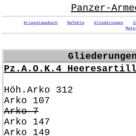
Panzer-Arme
Kriegstagebuch
Befehle
Gliederungen
Z
Mate
Gliederunge
Pz.A.O.K.4 Heeresartil
Höh.Arko 312
Arko 107
Arko 7
Arko 147
Arko 149