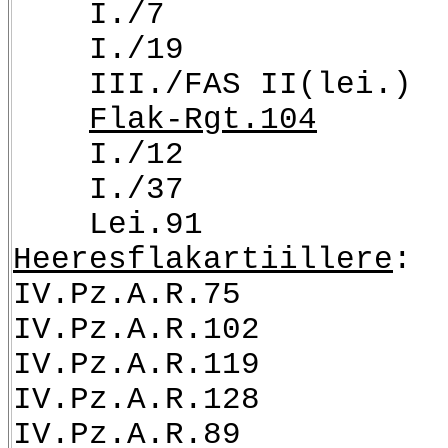
I./7
I./19
III./FAS II(lei.)
Flak-Rgt.104
I./12
I./37
Lei.91
Heeresflakartiillere
:
IV.Pz.A.R.75
IV.Pz.A.R.102
IV.Pz.A.R.119
IV.Pz.A.R.128
IV.Pz.A.R.89