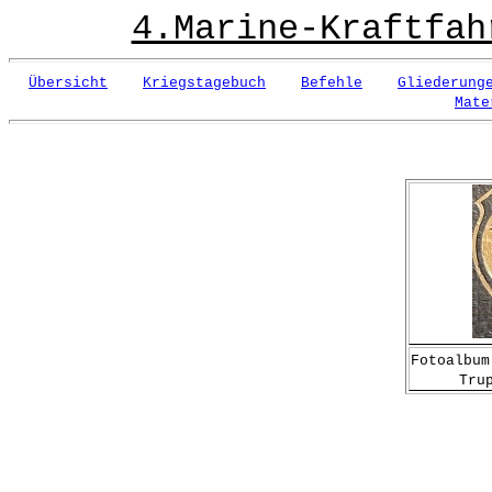
4.Marine-Kraftfah
Übersicht
Kriegstagebuch
Befehle
Gliederung
Mate
Fotoalbum
Tru