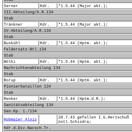
Serner
Kdr.
*1.5.44 (Major akt.);
III.Abteilung/A.R.134
Stab
Tränkner
Kdr.
*1.5.44 (Major akt.);
IV.Abteilung/A.R.134
Stab
Buskühl
Kdr.
*1.5.44 (Hptm. akt.);
Feldersatz-Btl.134
Stab
Wölki
Kdr.
*1.5.44 (Hptm. akt.);
Nachrichtenabteilung 134
Stab
Borup
Kdr.
*1.5.44 (Hptm. akt.);
Pionierbataillon 134
Stab
Renker
Kdr.
*1.5.44 (Hptm.d.R.);
Sanitätsabteilung 134
San.Kp. 1./134
20.7.43 gefallen I.G.Herzschuß 
Hobmaier Alois
östl.Schisdra;
Kdr.d.Div.Nacsch.Tr.