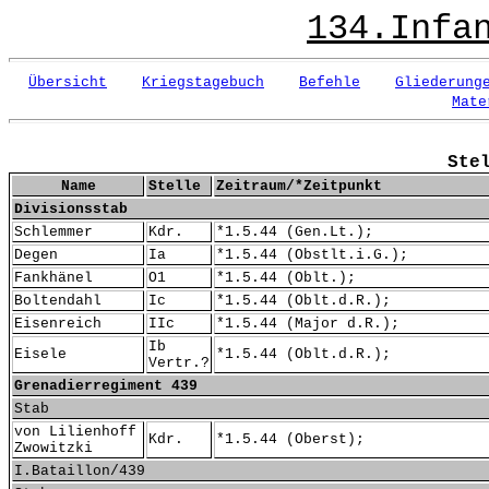
134.Infa
Übersicht
Kriegstagebuch
Befehle
Gliederung
Mate
Ste
Name
Stelle
Zeitraum/*Zeitpunkt
Divisionsstab
Schlemmer
Kdr.
*1.5.44 (Gen.Lt.);
Degen
Ia
*1.5.44 (Obstlt.i.G.);
Fankhänel
O1
*1.5.44 (Oblt.);
Boltendahl
Ic
*1.5.44 (Oblt.d.R.);
Eisenreich
IIc
*1.5.44 (Major d.R.);
Ib
Eisele
*1.5.44 (Oblt.d.R.);
Vertr.?
Grenadierregiment 439
Stab
von Lilienhoff
Kdr.
*1.5.44 (Oberst);
Zwowitzki
I.Bataillon/439