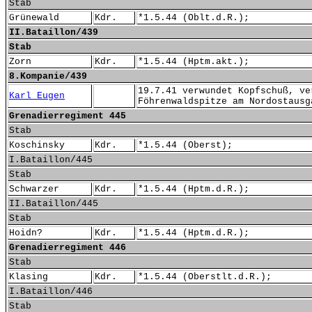
Stab
Grünewald
Kdr.
*1.5.44 (Oblt.d.R.);
II.Bataillon/439
Stab
Zorn
Kdr.
*1.5.44 (Hptm.akt.);
8.Kompanie/439
19.7.41 verwundet Kopfschuß, ve
Karl Eugen
Föhrenwaldspitze am Nordostausg
Grenadierregiment 445
Stab
Koschinsky
Kdr.
*1.5.44 (Oberst);
I.Bataillon/445
Stab
Schwarzer
Kdr.
*1.5.44 (Hptm.d.R.);
II.Bataillon/445
Stab
Hoidn?
Kdr.
*1.5.44 (Hptm.d.R.);
Grenadierregiment 446
Stab
Klasing
Kdr.
*1.5.44 (Oberstlt.d.R.);
I.Bataillon/446
Stab