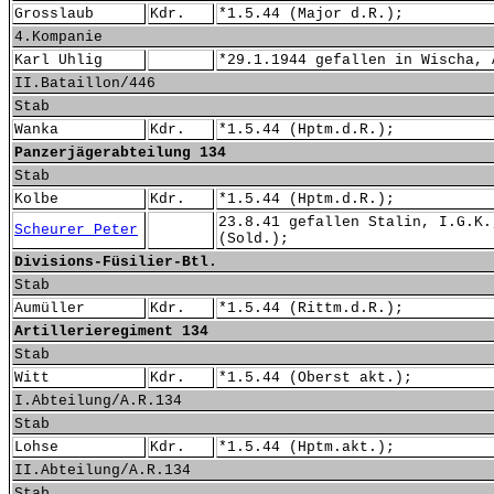
Grosslaub
Kdr.
*1.5.44 (Major d.R.);
4.Kompanie
Karl Uhlig
*29.1.1944 gefallen in Wischa, 
II.Bataillon/446
Stab
Wanka
Kdr.
*1.5.44 (Hptm.d.R.);
Panzerjägerabteilung 134
Stab
Kolbe
Kdr.
*1.5.44 (Hptm.d.R.);
23.8.41 gefallen Stalin, I.G.K.
Scheurer Peter
(Sold.);
Divisions-Füsilier-Btl.
Stab
Aumüller
Kdr.
*1.5.44 (Rittm.d.R.);
Artillerieregiment 134
Stab
Witt
Kdr.
*1.5.44 (Oberst akt.);
I.Abteilung/A.R.134
Stab
Lohse
Kdr.
*1.5.44 (Hptm.akt.);
II.Abteilung/A.R.134
Stab